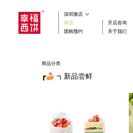
深圳微店
商品
开店咨询
团购预约
关于我们
┏🍰 ┓新品尝鲜
祝寿
搜索
生日蛋糕
聚会
商品分类
下午茶歇
蛋糕
选择区域
广
┏🍰 ┓新品尝鲜
小蛋糕款
鲜果
女神蛋糕
其它
儿童蛋糕
男神蛋糕
确 认
冰淇淋蛋糕