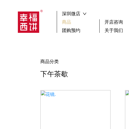
深圳微店
商品
开店咨询
团购预约
关于我们
┏🍰 ┓新品尝鲜
祝寿
搜索
生日蛋糕
聚会
商品分类
下午茶歇
蛋糕
选择区域
广
下午茶歇
小蛋糕款
鲜果
女神蛋糕
其它
儿童蛋糕
男神蛋糕
确 认
冰淇淋蛋糕