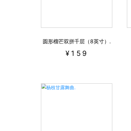
圆形榴芒双拼千层（8英寸）.
¥
159