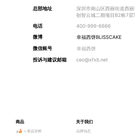
总部地址
深圳市南山区西丽街道西丽
热门城市
创智云城二期项目B2栋7层写
电话
400-999-6666
深圳市
广州市
微博
幸福西饼BLISSCAKE
微信账号
幸福西饼
投诉与建议邮箱
ceo@xfxb.net
商品
关于我们
┏🍰 ┓新品尝鲜
品牌动态