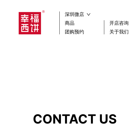
深圳微店
商品
开店咨询
团购预约
关于我们
┏🍰 ┓新品尝鲜
祝寿
搜索
生日蛋糕
聚会
下午茶歇
蛋糕
选择区域
广
小蛋糕款
鲜果
女神蛋糕
其它
儿童蛋糕
男神蛋糕
CONTACT US
确 认
冰淇淋蛋糕