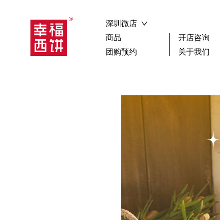
深圳微店
商品
开店咨询
团购预约
关于我们
┏🍰 ┓新品尝鲜
祝寿
搜索
生日蛋糕
聚会
下午茶歇
蛋糕
选择区域
广
小蛋糕款
鲜果
女神蛋糕
其它
儿童蛋糕
男神蛋糕
确 认
冰淇淋蛋糕