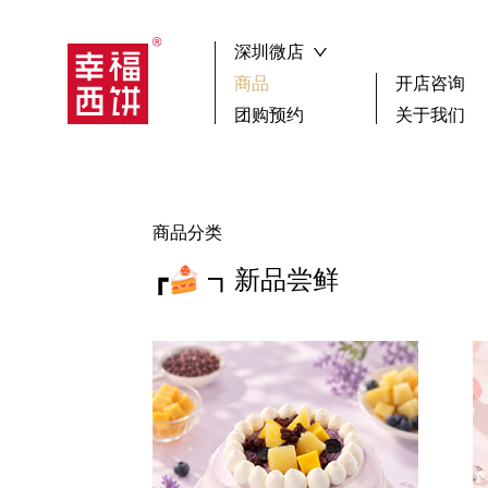
深圳微店
商品
开店咨询
团购预约
关于我们
┏🍰 ┓新品尝鲜
祝寿
搜索
生日蛋糕
聚会
商品分类
下午茶歇
蛋糕
选择区域
广东省
┏🍰 ┓新品尝鲜
小蛋糕款
鲜果
女神蛋糕
其它
儿童蛋糕
男神蛋糕
确 认
冰淇淋蛋糕