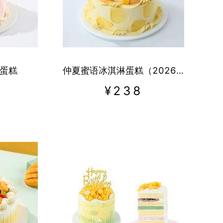
蛋糕
仲夏蜜语冰淇淋蛋糕（2026）
¥
238