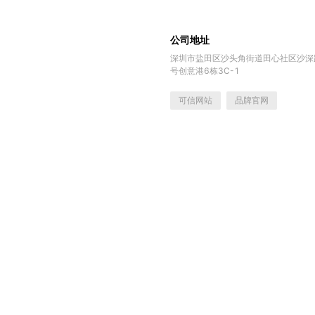
公司地址
深圳市盐田区沙头角街道田心社区沙深路
号创意港6栋3C-1
可信网站
品牌官网