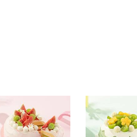
蛋糕
庆典多层蛋糕
配件
深圳市
确 认