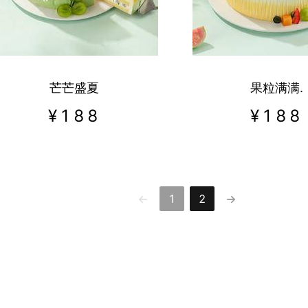
芒芒盛夏
果粒满满.
¥
188
¥
188
1
2