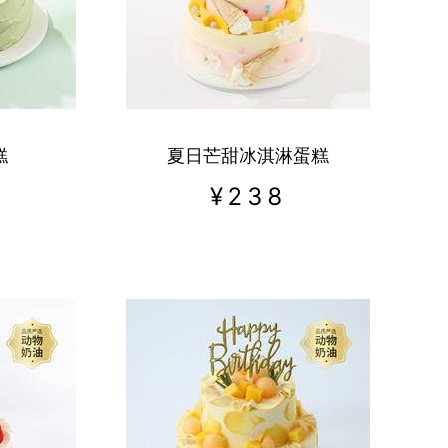
东莞市
重庆市
糕
夏日芒甜冰淇淋蛋糕
¥
238