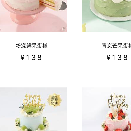
上海市
佛山市
粉漾鲜果蛋糕
青岚芒果蛋
¥
138
¥
138