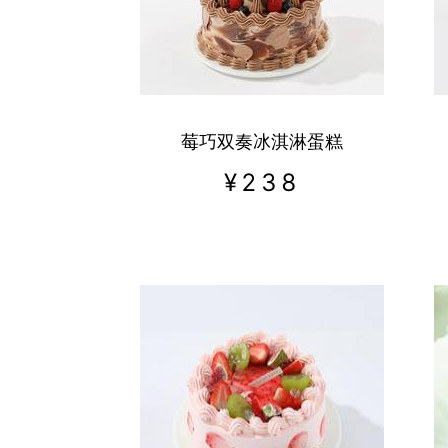
莓巧双奏冰淇淋蛋糕
¥
238