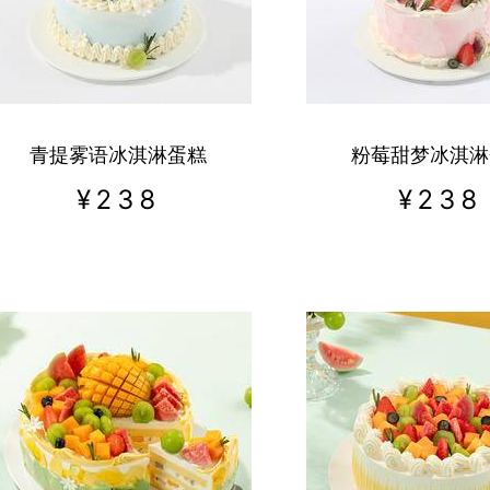
青提雾语冰淇淋蛋糕
粉莓甜梦冰淇淋
¥
238
¥
238