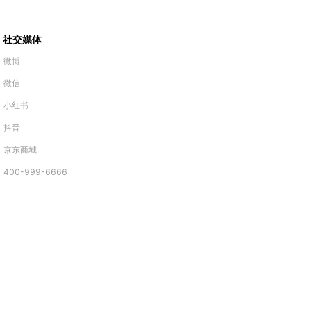
社交媒体
微博
微信
小红书
抖音
京东商城
400-999-6666