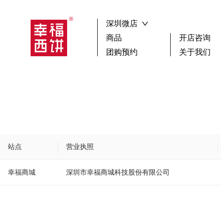
深圳微店
商品
开店咨询
团购预约
关于我们
┏🍰 ┓新品尝鲜
祝寿
搜索
生日蛋糕
聚会
下午茶歇
蛋糕
选择区域
广
小蛋糕款
鲜果
女神蛋糕
其它
站点
营业执照
儿童蛋糕
幸福商城
深圳市幸福商城科技股份有限公司
男神蛋糕
确 认
冰淇淋蛋糕