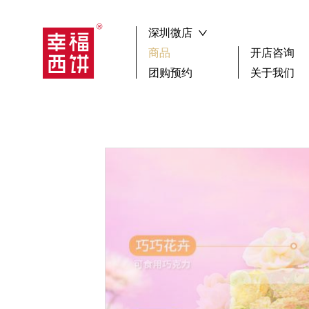
深圳微店
商品
开店咨询
团购预约
关于我们
┏🍰 ┓新品尝鲜
祝寿
搜索
生日蛋糕
聚会
下午茶歇
蛋糕
选择区域
广
小蛋糕款
鲜果
女神蛋糕
其它
儿童蛋糕
男神蛋糕
确 认
冰淇淋蛋糕